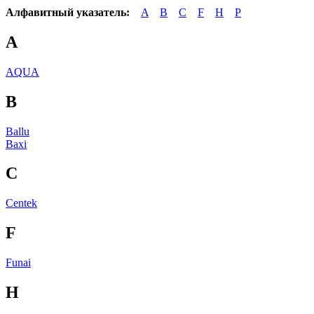
Алфавитный указатель:
A
B
C
F
H
P
A
AQUA
B
Ballu
Baxi
C
Centek
F
Funai
H