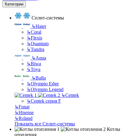
Категории
Сплит-системы
↳
Haier
↳
Coral
↳
Flexis
↳
Quantum
↳
Tundra
↳
Aqua
↳
Biwa
↳
Toya
↳
Ballu
↳
Olympio Edge
↳
Olympio Legend
↳
Centek
↳
Centek серия F
↳
Funai
↳
Hisense
↳
Roland
Показать все Сплит-системы
Котлы
отопления